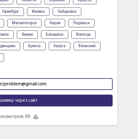
ермь
Тольятти
Воронеж
Иркутск
Оренбург
Ижевск
Хабаровск
Магнитогорск
Киров
Подольск
Томск
Химки
Балашиха
Вологда
динцово
Брянск
Калуга
Волжский
bezproblem@gmail.com
заявку через сайт
росмотров: 89