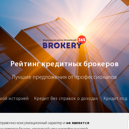
х брокеров
Рейтинг кредитных брокеров
Лучшие предложения от профессионалов
охой историей
Кредит без справок о доходах
Кредит под 
справочно-консультационный характер и
не является