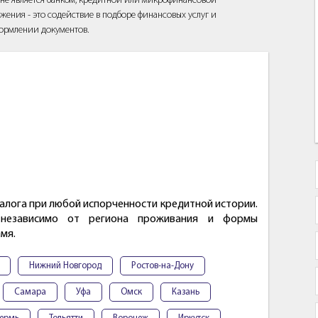
йт не является банком, кредитной или микрофинансовой
жения - это содействие в подборе финансовых услуг и
ормлении документов.
алога при любой испорченности кредитной истории.
 независимо от региона проживания и формы
мя.
Нижний Новгород
Ростов-на-Дону
Самара
Уфа
Омск
Казань