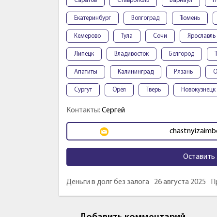
Саратов
Ставрополь
Барнаул
П
Екатеринбург
Волгоград
Тюмень
Кемерово
Тула
Сочи
Ярославль
Липецк
Владивосток
Белгород
Апатиты
Калининград
Рязань
О
Сургут
Орёл
Тверь
Новокузнецк
Контакты:
Сергей
chastnyizaim
Оставить 
Деньги в долг без залога
26 августа 2025
П