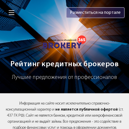
Brokery365 - Рейтинг кредитных брок
Разместиться на портале
Рейтинг кредитных брокеров
Лучшие предложения от профессионалов
Информация на сайте носит исключительно справочно-
консультационный характер и
не является публичной офертой
(ст.
437 ГК РФ). Сайт не является банком, кредитной или микрофинансовой
организацией и не выдаёт займы. Все предложения - это содействие в
подборе финансовых услуг и помощь в оформлении документов.