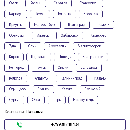
Омск
Казань
Саратов
Ставрополь
Барнаул
Пермь
Тольятти
Воронеж
Иркутск
Екатеринбург
Волгоград
Тюмень
Оренбург
Ижевск
Хабаровск
Кемерово
Тула
Сочи
Ярославль
Магнитогорск
Киров
Подольск
Липецк
Владивосток
Белгород
Томск
Химки
Балашиха
Вологда
Апатиты
Калининград
Рязань
Одинцово
Брянск
Калуга
Волжский
Сургут
Орёл
Тверь
Новокузнецк
Контакты:
Наталья
+79938348404