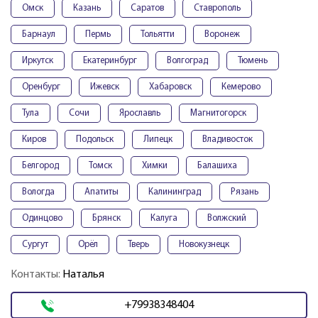
Омск
Казань
Саратов
Ставрополь
Барнаул
Пермь
Тольятти
Воронеж
Иркутск
Екатеринбург
Волгоград
Тюмень
Оренбург
Ижевск
Хабаровск
Кемерово
Тула
Сочи
Ярославль
Магнитогорск
Киров
Подольск
Липецк
Владивосток
Белгород
Томск
Химки
Балашиха
Вологда
Апатиты
Калининград
Рязань
Одинцово
Брянск
Калуга
Волжский
Сургут
Орёл
Тверь
Новокузнецк
Контакты:
Наталья
+79938348404