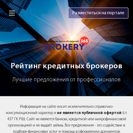
Brokery365 - Рейтинг кредитных брок
Разместиться на портале
Рейтинг кредитных брокеров
Лучшие предложения от профессионалов
Информация на сайте носит исключительно справочно-
консультационный характер и
не является публичной офертой
(ст.
437 ГК РФ). Сайт не является банком, кредитной или микрофинансовой
организацией и не выдаёт займы. Все предложения - это содействие в
подборе финансовых услуг и помощь в оформлении документов.