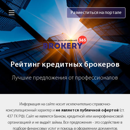
Brokery365 - Рейтинг кредитных брок
Разместиться на портале
Рейтинг кредитных брокеров
Лучшие предложения от профессионалов
Информация на сайте носит исключительно справочно-
консультационный характер и
не является публичной офертой
(ст.
437 ГК РФ). Сайт не является банком, кредитной или микрофинансовой
организацией и не выдаёт займы. Все предложения - это содействие в
подборе финансовых услуг и помощь в оформлении документов.