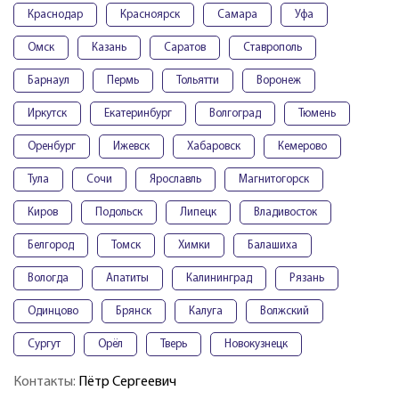
Краснодар
Красноярск
Самара
Уфа
Омск
Казань
Саратов
Ставрополь
Барнаул
Пермь
Тольятти
Воронеж
Иркутск
Екатеринбург
Волгоград
Тюмень
Оренбург
Ижевск
Хабаровск
Кемерово
Тула
Сочи
Ярославль
Магнитогорск
Киров
Подольск
Липецк
Владивосток
Белгород
Томск
Химки
Балашиха
Вологда
Апатиты
Калининград
Рязань
Одинцово
Брянск
Калуга
Волжский
Сургут
Орёл
Тверь
Новокузнецк
Контакты:
Пётр Сергеевич