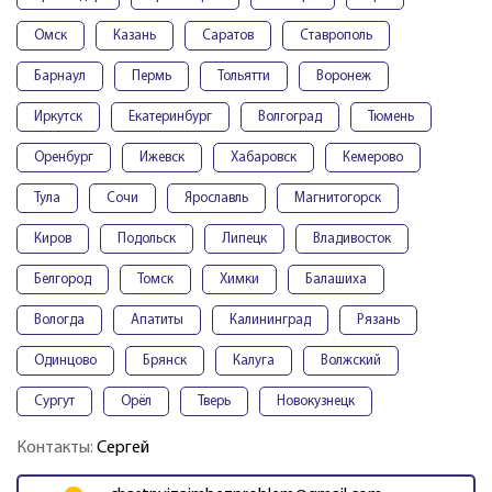
Омск
Казань
Саратов
Ставрополь
Барнаул
Пермь
Тольятти
Воронеж
Иркутск
Екатеринбург
Волгоград
Тюмень
Оренбург
Ижевск
Хабаровск
Кемерово
Тула
Сочи
Ярославль
Магнитогорск
Киров
Подольск
Липецк
Владивосток
Белгород
Томск
Химки
Балашиха
Вологда
Апатиты
Калининград
Рязань
Одинцово
Брянск
Калуга
Волжский
Сургут
Орёл
Тверь
Новокузнецк
Контакты:
Сергей