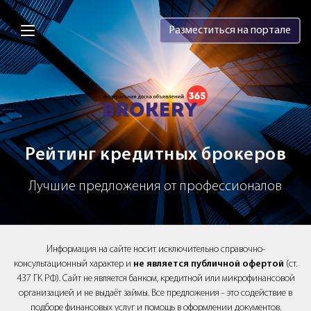
Brokery365 - Рейтинг кредитных брок
Разместиться на портале
Рейтинг кредитных брокеров
Лучшие предложения от профессионалов
Информация на сайте носит исключительно справочно-
консультационный характер и
не является публичной офертой
(ст.
437 ГК РФ). Сайт не является банком, кредитной или микрофинансовой
организацией и не выдаёт займы. Все предложения - это содействие в
подборе финансовых услуг и помощь в оформлении документов.