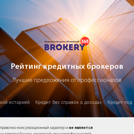
х брокеров
Рейтинг кредитных брокеров
Лучшие предложения от профессионалов
охой историей
Кредит без справок о доходах
Кредит под 
справочно-консультационный характер и
не является