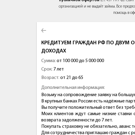
публичной офертой
(ст. 437 ГК РФ). Са
организацией и не выдаёт займы. Все предло
помощь в оф
КРЕДИТУЕМ ГРАЖДАН РФ ПО ДВУМ О
ДОХОДАХ
Сумма:
от 100 000 до 5 000 000
Срок:
7 лет
Возраст:
от 21 до 65
Дополнительная информация:
Возьму на сопровождение заявку на большую
В крупных банках России есть надёжные пар
Вы получите положительный ответ без требо
Моих клиентов ждут самые низкие ставки 
возврата задолженности до 7 лет.
Покупать страховку не обязательно, аванс т
Для сотрудничества приглашаю граждан с ро