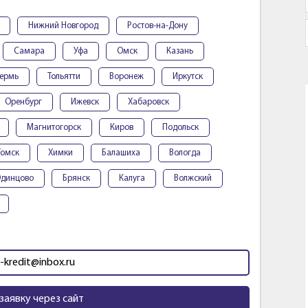
Нижний Новгород
Ростов-на-Дону
Самара
Уфа
Омск
Казань
ермь
Тольятти
Воронеж
Иркутск
Оренбург
Ижевск
Хабаровск
Магнитогорск
Киров
Подольск
Томск
Химки
Балашиха
Вологда
динцово
Брянск
Калуга
Волжский
-kredit@inbox.ru
заявку через сайт