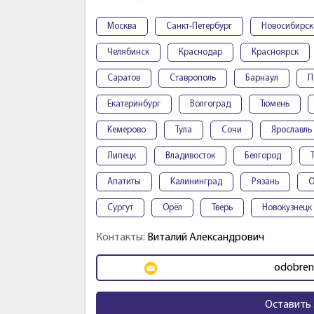
Москва
Санкт-Петербург
Новосибирск
Челябинск
Краснодар
Красноярск
Саратов
Ставрополь
Барнаул
П
Екатеринбург
Волгоград
Тюмень
Кемерово
Тула
Сочи
Ярославль
Липецк
Владивосток
Белгород
Апатиты
Калининград
Рязань
О
Сургут
Орёл
Тверь
Новокузнецк
Контакты:
Виталий Александрович
odobren
Оставить 