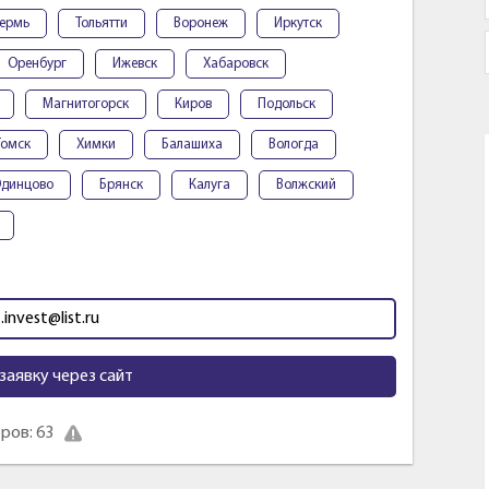
ермь
Тольятти
Воронеж
Иркутск
Оренбург
Ижевск
Хабаровск
Магнитогорск
Киров
Подольск
Томск
Химки
Балашиха
Вологда
динцово
Брянск
Калуга
Волжский
.invest@list.ru
заявку через сайт
ров: 63