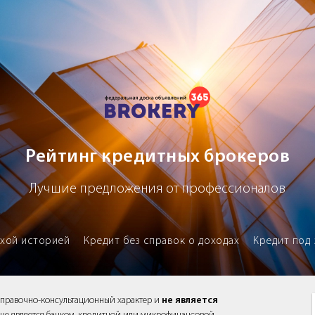
х брокеров
Рейтинг кредитных брокеров
Лучшие предложения от профессионалов
охой историей
Кредит без справок о доходах
Кредит под 
справочно-консультационный характер и
не является