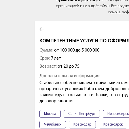
публичной офертой
(ст. 437 ГК РФ). Са
организацией и не выдаёт займы. Все предло
помощь в оф
КОМПЕТЕНТНЫЕ УСЛУГИ ПО ОФОРМ
Сумма:
от 100 000 до 5 000 000
Срок:
7 лет
Возраст:
от 20 до 75
Дополнительная информация:
Стабильно обеспечиваем своим клиентам
прозрачных условиях Работаем добросовест
заявки идут только в те банки, с сотр
договоренности
Москва
Санкт-Петербург
Новосибирск
Челябинск
Краснодар
Красноярск