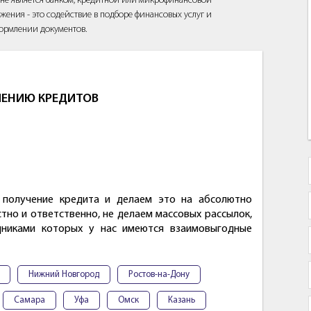
йт не является банком, кредитной или микрофинансовой
жения - это содействие в подборе финансовых услуг и
ормлении документов.
ЛЕНИЮ КРЕДИТОВ
 получение кредита и делаем это на абсолютно
но и ответственно, не делаем массовых рассылок,
удниками которых у нас имеются взаимовыгодные
Нижний Новгород
Ростов-на-Дону
Самара
Уфа
Омск
Казань