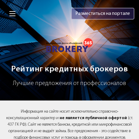
Brokery365 - Рейтинг кредитных брок
Разместиться на портале
Рейтинг кредитных брокеров
Лучшие предложения от профессионалов
Информация на сайте носит исключительно справочно-
консультационный характер и
не является публичной офертой
(ст.
437 ГК РФ). Сайт не является банком, кредитной или микрофинансовой
организацией и не выдаёт займы. Все предложения - это содействие в
подборе финансовых услуг и помощь в оформлении документов.