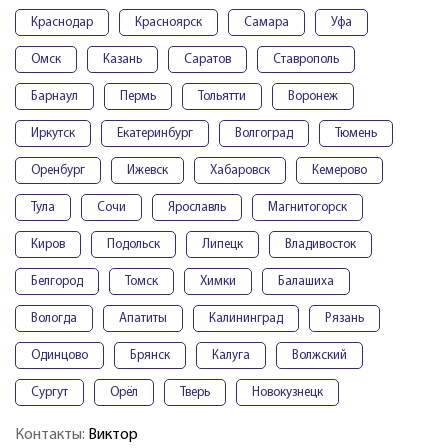
Краснодар
Красноярск
Самара
Уфа
Омск
Казань
Саратов
Ставрополь
Барнаул
Пермь
Тольятти
Воронеж
Иркутск
Екатеринбург
Волгоград
Тюмень
Оренбург
Ижевск
Хабаровск
Кемерово
Тула
Сочи
Ярославль
Магнитогорск
Киров
Подольск
Липецк
Владивосток
Белгород
Томск
Химки
Балашиха
Вологда
Апатиты
Калининград
Рязань
Одинцово
Брянск
Калуга
Волжский
Сургут
Орёл
Тверь
Новокузнецк
Контакты:
Виктор