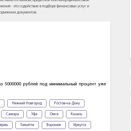
йт не является банком, кредитной или микрофинансовой
жения - это содействие в подборе финансовых услуг и
ормлении документов.
до 5000000 рублей под минимальный процент уже
Нижний Новгород
Ростов-на-Дону
Самара
Уфа
Омск
Казань
ермь
Тольятти
Воронеж
Иркутск