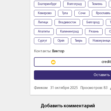
Екатеринбург
Волгоград
Тюмень
Кемерово
Тула
Сочи
Ярославль
Липецк
Владивосток
Белгород
Апатиты
Калининград
Рязань
О
Сургут
Орёл
Тверь
Новокузнецк
Контакты:
Виктор
credi
Оставить 
Финком
31 октября 2025
Просмотров: 83
Добавить комментарий