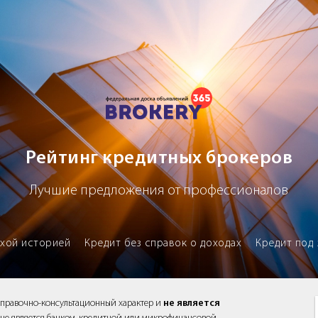
х брокеров
Рейтинг кредитных брокеров
Лучшие предложения от профессионалов
охой историей
Кредит без справок о доходах
Кредит под 
справочно-консультационный характер и
не является