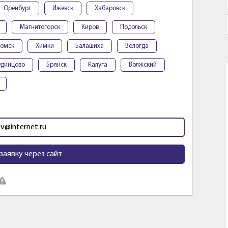
Оренбург
Ижевск
Хабаровск
Магнитогорск
Киров
Подольск
Томск
Химки
Балашиха
Вологда
динцово
Брянск
Калуга
Волжский
tv@internet.ru
заявку через сайт