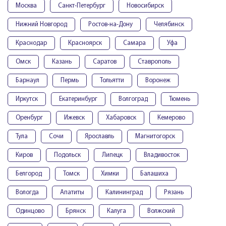
Москва
Санкт-Петербург
Новосибирск
Нижний Новгород
Ростов-на-Дону
Челябинск
Краснодар
Красноярск
Самара
Уфа
Омск
Казань
Саратов
Ставрополь
Барнаул
Пермь
Тольятти
Воронеж
Иркутск
Екатеринбург
Волгоград
Тюмень
Оренбург
Ижевск
Хабаровск
Кемерово
Тула
Сочи
Ярославль
Магнитогорск
Киров
Подольск
Липецк
Владивосток
Белгород
Томск
Химки
Балашиха
Вологда
Апатиты
Калининград
Рязань
Одинцово
Брянск
Калуга
Волжский