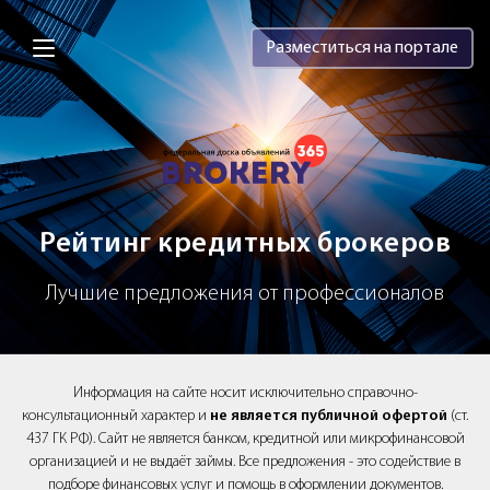
Brokery365 - Рейтинг кредитных брок
Разместиться на портале
Рейтинг кредитных брокеров
Лучшие предложения от профессионалов
Информация на сайте носит исключительно справочно-
консультационный характер и
не является публичной офертой
(ст.
437 ГК РФ). Сайт не является банком, кредитной или микрофинансовой
организацией и не выдаёт займы. Все предложения - это содействие в
подборе финансовых услуг и помощь в оформлении документов.