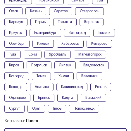
Краснодар
Красноярск
Самара
Уфа
Омск
Казань
Саратов
Ставрополь
Барнаул
Пермь
Тольятти
Воронеж
Иркутск
Екатеринбург
Волгоград
Тюмень
Оренбург
Ижевск
Хабаровск
Кемерово
Тула
Сочи
Ярославль
Магнитогорск
Киров
Подольск
Липецк
Владивосток
Белгород
Томск
Химки
Балашиха
Вологда
Апатиты
Калининград
Рязань
Одинцово
Брянск
Калуга
Волжский
Сургут
Орёл
Тверь
Новокузнецк
Контакты:
Павел