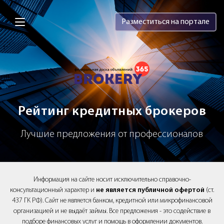
Brokery365 - Рейтинг кредитных брок
Разместиться на портале
Рейтинг кредитных брокеров
Лучшие предложения от профессионалов
Информация на сайте носит исключительно справочно-
консультационный характер и
не является публичной офертой
(ст.
437 ГК РФ). Сайт не является банком, кредитной или микрофинансовой
организацией и не выдаёт займы. Все предложения - это содействие в
подборе финансовых услуг и помощь в оформлении документов.