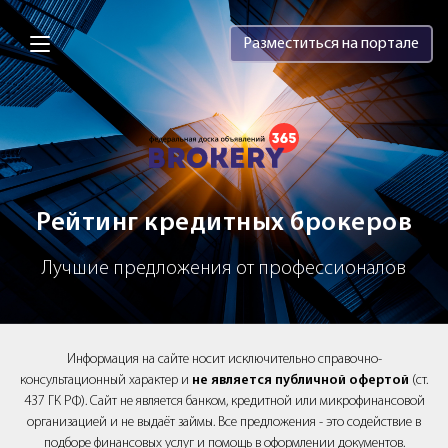
Brokery365 - Рейтинг кредитных брок
Разместиться на портале
Рейтинг кредитных брокеров
Лучшие предложения от профессионалов
Информация на сайте носит исключительно справочно-
консультационный характер и
не является публичной офертой
(ст.
437 ГК РФ). Сайт не является банком, кредитной или микрофинансовой
организацией и не выдаёт займы. Все предложения - это содействие в
подборе финансовых услуг и помощь в оформлении документов.