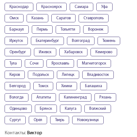
Краснодар
Красноярск
Самара
Уфа
Омск
Казань
Саратов
Ставрополь
Барнаул
Пермь
Тольятти
Воронеж
Иркутск
Екатеринбург
Волгоград
Тюмень
Оренбург
Ижевск
Хабаровск
Кемерово
Тула
Сочи
Ярославль
Магнитогорск
Киров
Подольск
Липецк
Владивосток
Белгород
Томск
Химки
Балашиха
Вологда
Апатиты
Калининград
Рязань
Одинцово
Брянск
Калуга
Волжский
Сургут
Орёл
Тверь
Новокузнецк
Контакты:
Виктор