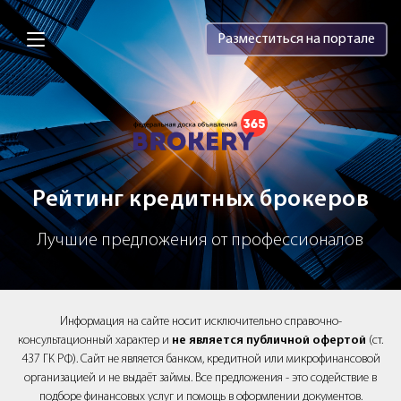
Brokery365 - Рейтинг кредитных брок
Разместиться на портале
Рейтинг кредитных брокеров
Лучшие предложения от профессионалов
Информация на сайте носит исключительно справочно-
консультационный характер и
не является публичной офертой
(ст.
437 ГК РФ). Сайт не является банком, кредитной или микрофинансовой
организацией и не выдаёт займы. Все предложения - это содействие в
подборе финансовых услуг и помощь в оформлении документов.