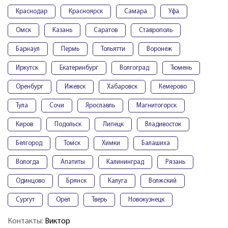
Краснодар
Красноярск
Самара
Уфа
Омск
Казань
Саратов
Ставрополь
Барнаул
Пермь
Тольятти
Воронеж
Иркутск
Екатеринбург
Волгоград
Тюмень
Оренбург
Ижевск
Хабаровск
Кемерово
Тула
Сочи
Ярославль
Магнитогорск
Киров
Подольск
Липецк
Владивосток
Белгород
Томск
Химки
Балашиха
Вологда
Апатиты
Калининград
Рязань
Одинцово
Брянск
Калуга
Волжский
Сургут
Орёл
Тверь
Новокузнецк
Контакты:
Виктор