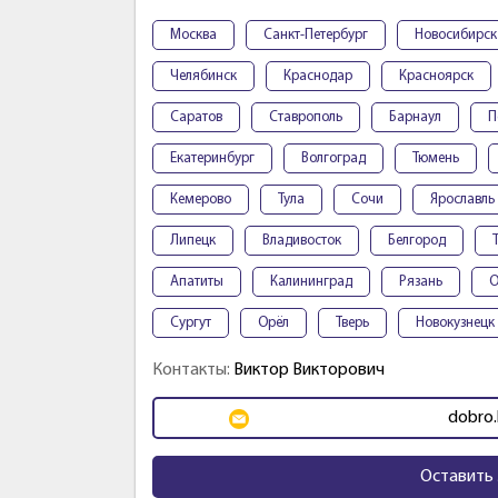
Москва
Санкт-Петербург
Новосибирск
Челябинск
Краснодар
Красноярск
Саратов
Ставрополь
Барнаул
П
Екатеринбург
Волгоград
Тюмень
Кемерово
Тула
Сочи
Ярославль
Липецк
Владивосток
Белгород
Апатиты
Калининград
Рязань
О
Сургут
Орёл
Тверь
Новокузнецк
Контакты:
Виктор Викторович
dobro.
Оставить 