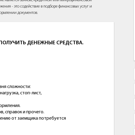
йт не является банком, кредитной или микрофинансовой
жения - это содействие в подборе финансовых услуг и
ормлении документов.
ОЛУЧИТЬ ДЕНЕЖНЫЕ СРЕДСТВА.
вня сложности:
агрузка, стоп-лист,
ормления.
, справок и прочего.
жению от заемщика потребуется