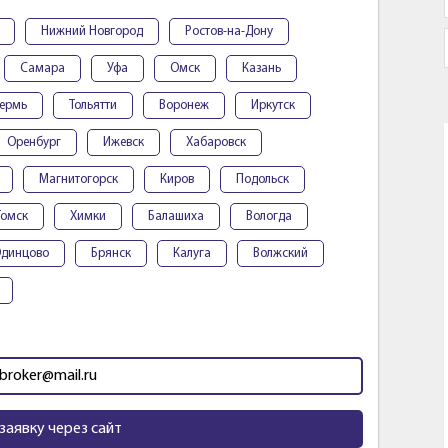
Нижний Новгород
Ростов-на-Дону
Самара
Уфа
Омск
Казань
ермь
Тольятти
Воронеж
Иркутск
Оренбург
Ижевск
Хабаровск
Магнитогорск
Киров
Подольск
Томск
Химки
Балашиха
Вологда
динцово
Брянск
Калуга
Волжский
broker@mail.ru
заявку через сайт