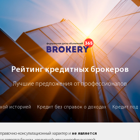
х брокеров
Рейтинг кредитных брокеров
Лучшие предложения от профессионалов
охой историей
Кредит без справок о доходах
Кредит под 
справочно-консультационный характер и
не является