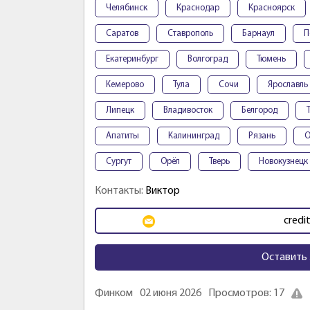
Челябинск
Краснодар
Красноярск
Саратов
Ставрополь
Барнаул
П
Екатеринбург
Волгоград
Тюмень
Кемерово
Тула
Сочи
Ярославль
Липецк
Владивосток
Белгород
Апатиты
Калининград
Рязань
О
Сургут
Орёл
Тверь
Новокузнецк
Контакты:
Виктор
credi
Оставить 
Финком
02 июня 2026
Просмотров: 17