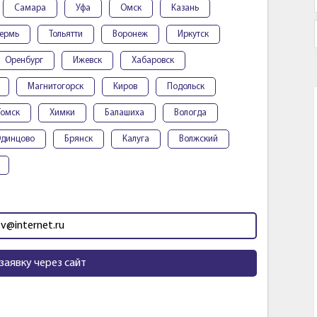
Самара
Уфа
Омск
Казань
ермь
Тольятти
Воронеж
Иркутск
Оренбург
Ижевск
Хабаровск
Магнитогорск
Киров
Подольск
Томск
Химки
Балашиха
Вологда
динцово
Брянск
Калуга
Волжский
tv@internet.ru
заявку через сайт