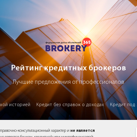
х брокеров
Рейтинг кредитных брокеров
Лучшие предложения от профессионалов
охой историей
Кредит без справок о доходах
Кредит под 
справочно-консультационный характер и
не является