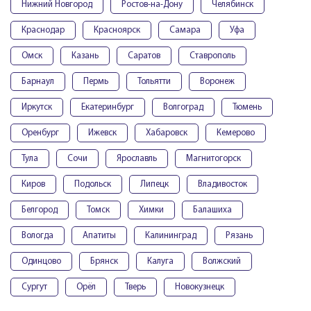
Нижний Новгород
Ростов-на-Дону
Челябинск
Краснодар
Красноярск
Самара
Уфа
Омск
Казань
Саратов
Ставрополь
Барнаул
Пермь
Тольятти
Воронеж
Иркутск
Екатеринбург
Волгоград
Тюмень
Оренбург
Ижевск
Хабаровск
Кемерово
Тула
Сочи
Ярославль
Магнитогорск
Киров
Подольск
Липецк
Владивосток
Белгород
Томск
Химки
Балашиха
Вологда
Апатиты
Калининград
Рязань
Одинцово
Брянск
Калуга
Волжский
Сургут
Орёл
Тверь
Новокузнецк