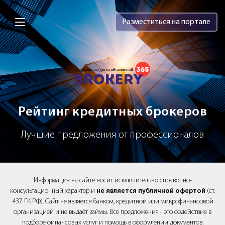
Brokery365 - Рейтинг кредитных брок
Разместиться на портале
Рейтинг кредитных брокеров
Лучшие предложения от профессионалов
Информация на сайте носит исключительно справочно-
консультационный характер и
не является публичной офертой
(ст.
437 ГК РФ). Сайт не является банком, кредитной или микрофинансовой
организацией и не выдаёт займы. Все предложения - это содействие в
подборе финансовых услуг и помощь в оформлении документов.