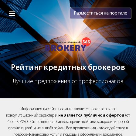
Brokery365 - Рейтинг кредитных брок
Разместиться на портале
Рейтинг кредитных брокеров
Лучшие предложения от профессионалов
Информация на сайте носит исключительно справочно-
консультационный характер и
не является публичной офертой
(ст.
437 ГК РФ). Сайт не является банком, кредитной или микрофинансовой
организацией и не выдаёт займы. Все предложения - это содействие в
подборе финансовых услуг и помощь в оформлении документов.