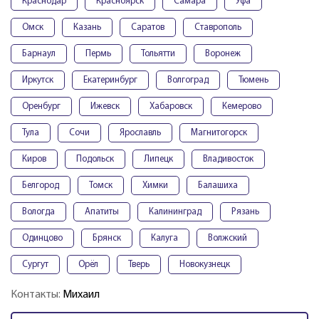
Краснодар
Красноярск
Самара
Уфа
Омск
Казань
Саратов
Ставрополь
Барнаул
Пермь
Тольятти
Воронеж
Иркутск
Екатеринбург
Волгоград
Тюмень
Оренбург
Ижевск
Хабаровск
Кемерово
Тула
Сочи
Ярославль
Магнитогорск
Киров
Подольск
Липецк
Владивосток
Белгород
Томск
Химки
Балашиха
Вологда
Апатиты
Калининград
Рязань
Одинцово
Брянск
Калуга
Волжский
Сургут
Орёл
Тверь
Новокузнецк
Контакты:
Михаил