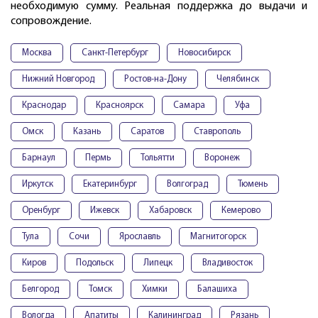
необходимую сумму. Реальная поддержка до выдачи и
сопровождение.
Москва
Санкт-Петербург
Новосибирск
Нижний Новгород
Ростов-на-Дону
Челябинск
Краснодар
Красноярск
Самара
Уфа
Омск
Казань
Саратов
Ставрополь
Барнаул
Пермь
Тольятти
Воронеж
Иркутск
Екатеринбург
Волгоград
Тюмень
Оренбург
Ижевск
Хабаровск
Кемерово
Тула
Сочи
Ярославль
Магнитогорск
Киров
Подольск
Липецк
Владивосток
Белгород
Томск
Химки
Балашиха
Вологда
Апатиты
Калининград
Рязань