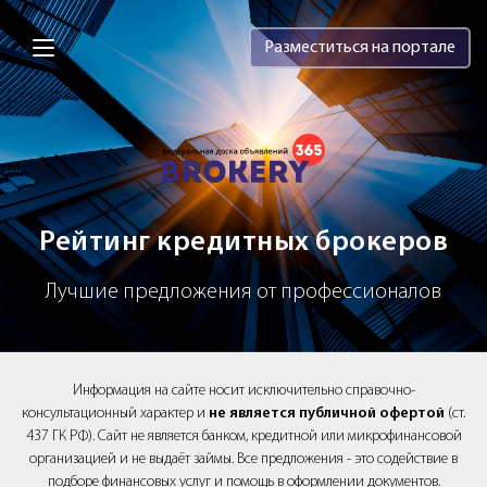
Brokery365 - Рейтинг кредитных брок
Разместиться на портале
Рейтинг кредитных брокеров
Лучшие предложения от профессионалов
Информация на сайте носит исключительно справочно-
консультационный характер и
не является публичной офертой
(ст.
437 ГК РФ). Сайт не является банком, кредитной или микрофинансовой
организацией и не выдаёт займы. Все предложения - это содействие в
подборе финансовых услуг и помощь в оформлении документов.