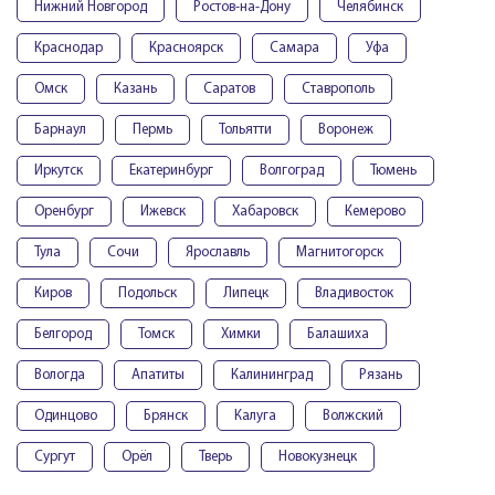
Нижний Новгород
Ростов-на-Дону
Челябинск
Краснодар
Красноярск
Самара
Уфа
Омск
Казань
Саратов
Ставрополь
Барнаул
Пермь
Тольятти
Воронеж
Иркутск
Екатеринбург
Волгоград
Тюмень
Оренбург
Ижевск
Хабаровск
Кемерово
Тула
Сочи
Ярославль
Магнитогорск
Киров
Подольск
Липецк
Владивосток
Белгород
Томск
Химки
Балашиха
Вологда
Апатиты
Калининград
Рязань
Одинцово
Брянск
Калуга
Волжский
Сургут
Орёл
Тверь
Новокузнецк