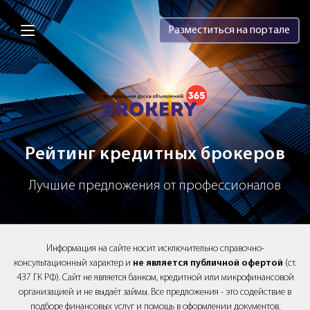
Brokery365 - Рейтинг кредитных брок
Разместиться на портале
Рейтинг кредитных брокеров
Лучшие предложения от профессионалов
Информация на сайте носит исключительно справочно-
консультационный характер и
не является публичной офертой
(ст.
437 ГК РФ). Сайт не является банком, кредитной или микрофинансовой
организацией и не выдаёт займы. Все предложения - это содействие в
подборе финансовых услуг и помощь в оформлении документов.