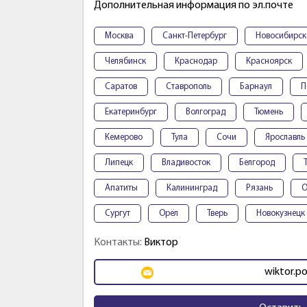
Дополнительная информация по эл.почте
Москва
Санкт-Петербург
Новосибирск
Челябинск
Краснодар
Красноярск
Саратов
Ставрополь
Барнаул
П
Екатеринбург
Волгоград
Тюмень
Кемерово
Тула
Сочи
Ярославль
Липецк
Владивосток
Белгород
Апатиты
Калининград
Рязань
О
Сургут
Орёл
Тверь
Новокузнецк
Контакты:
Виктор
wiktor.p