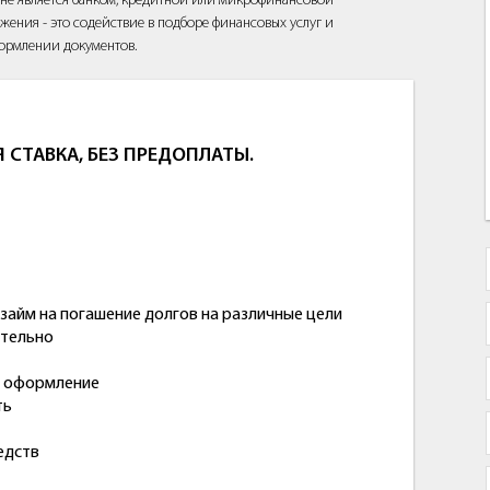
йт не является банком, кредитной или микрофинансовой
жения - это содействие в подборе финансовых услуг и
ормлении документов.
 СТАВКА, БЕЗ ПРЕДОПЛАТЫ.
 займ на погашение долгов на различные цели
ительно
е оформление
ть
едств