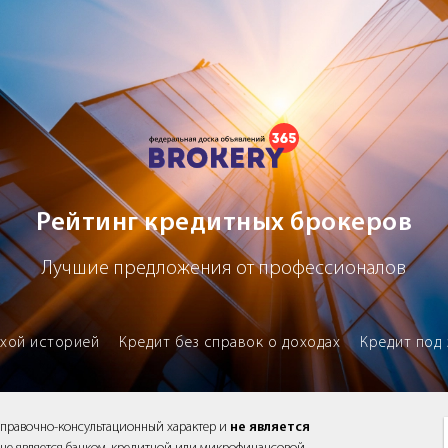
х брокеров
Рейтинг кредитных брокеров
Лучшие предложения от профессионалов
охой историей
Кредит без справок о доходах
Кредит под 
справочно-консультационный характер и
не является