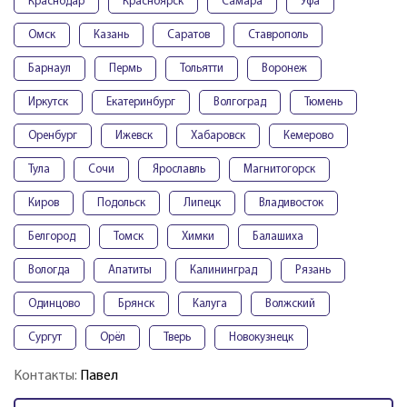
Краснодар
Красноярск
Самара
Уфа
Омск
Казань
Саратов
Ставрополь
Барнаул
Пермь
Тольятти
Воронеж
Иркутск
Екатеринбург
Волгоград
Тюмень
Оренбург
Ижевск
Хабаровск
Кемерово
Тула
Сочи
Ярославль
Магнитогорск
Киров
Подольск
Липецк
Владивосток
Белгород
Томск
Химки
Балашиха
Вологда
Апатиты
Калининград
Рязань
Одинцово
Брянск
Калуга
Волжский
Сургут
Орёл
Тверь
Новокузнецк
Контакты:
Павел