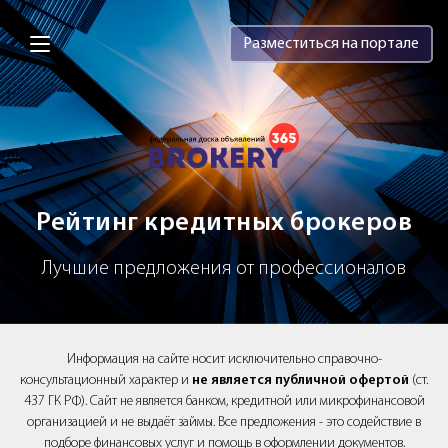
Brokery365 - Рейтинг кредитных брок
Разместиться на портале
Рейтинг кредитных брокеров
Лучшие предложения от профессионалов
Информация на сайте носит исключительно справочно-
консультационный характер и
не является публичной офертой
(ст.
437 ГК РФ). Сайт не является банком, кредитной или микрофинансовой
организацией и не выдаёт займы. Все предложения - это содействие в
подборе финансовых услуг и помощь в оформлении документов.