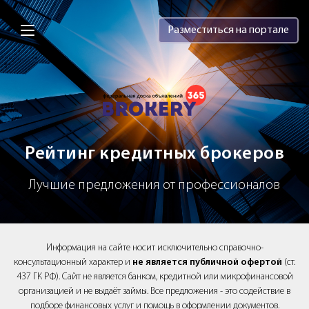
Brokery365 - Рейтинг кредитных брок
Разместиться на портале
Рейтинг кредитных брокеров
Лучшие предложения от профессионалов
Информация на сайте носит исключительно справочно-
консультационный характер и
не является публичной офертой
(ст.
437 ГК РФ). Сайт не является банком, кредитной или микрофинансовой
организацией и не выдаёт займы. Все предложения - это содействие в
подборе финансовых услуг и помощь в оформлении документов.