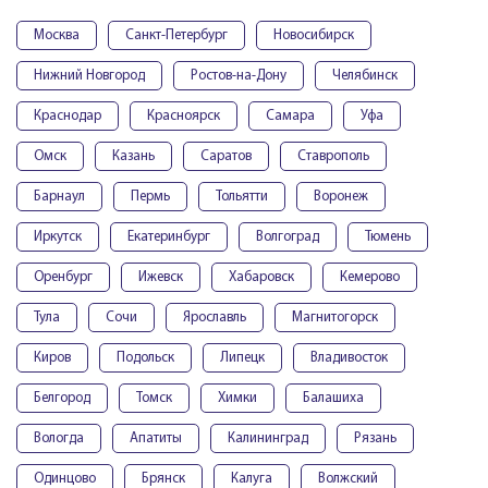
Москва
Санкт-Петербург
Новосибирск
Нижний Новгород
Ростов-на-Дону
Челябинск
Краснодар
Красноярск
Самара
Уфа
Омск
Казань
Саратов
Ставрополь
Барнаул
Пермь
Тольятти
Воронеж
Иркутск
Екатеринбург
Волгоград
Тюмень
Оренбург
Ижевск
Хабаровск
Кемерово
Тула
Сочи
Ярославль
Магнитогорск
Киров
Подольск
Липецк
Владивосток
Белгород
Томск
Химки
Балашиха
Вологда
Апатиты
Калининград
Рязань
Одинцово
Брянск
Калуга
Волжский