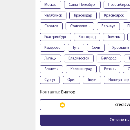
Москва
Санкт-Петербург
Новосибирск
Челябинск
Краснодар
Красноярск
Саратов
Ставрополь
Барнаул
П
Екатеринбург
Волгоград
Тюмень
Кемерово
Тула
Сочи
Ярославль
Липецк
Владивосток
Белгород
Апатиты
Калининград
Рязань
О
Сургут
Орёл
Тверь
Новокузнецк
Контакты:
Виктор
credit
Оставить 