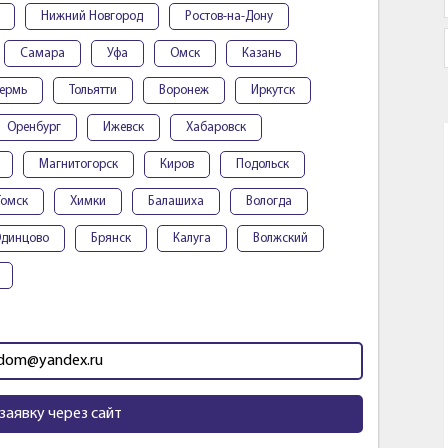
Нижний Новгород
Ростов-на-Дону
Самара
Уфа
Омск
Казань
ермь
Тольятти
Воронеж
Иркутск
Оренбург
Ижевск
Хабаровск
Магнитогорск
Киров
Подольск
Томск
Химки
Балашиха
Вологда
динцово
Брянск
Калуга
Волжский
vdom@yandex.ru
заявку через сайт