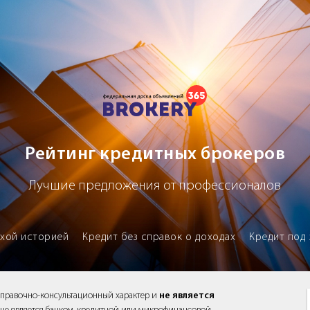
х брокеров
Рейтинг кредитных брокеров
Лучшие предложения от профессионалов
охой историей
Кредит без справок о доходах
Кредит под 
справочно-консультационный характер и
не является