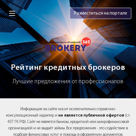
Brokery365 - Рейтинг кредитных брок
Разместиться на портале
Рейтинг кредитных брокеров
Лучшие предложения от профессионалов
Информация на сайте носит исключительно справочно-
консультационный характер и
не является публичной офертой
(ст.
437 ГК РФ). Сайт не является банком, кредитной или микрофинансовой
организацией и не выдаёт займы. Все предложения - это содействие в
подборе финансовых услуг и помощь в оформлении документов.