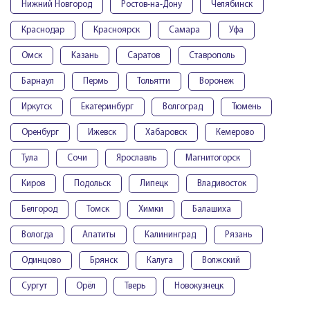
Нижний Новгород
Ростов-на-Дону
Челябинск
Краснодар
Красноярск
Самара
Уфа
Омск
Казань
Саратов
Ставрополь
Барнаул
Пермь
Тольятти
Воронеж
Иркутск
Екатеринбург
Волгоград
Тюмень
Оренбург
Ижевск
Хабаровск
Кемерово
Тула
Сочи
Ярославль
Магнитогорск
Киров
Подольск
Липецк
Владивосток
Белгород
Томск
Химки
Балашиха
Вологда
Апатиты
Калининград
Рязань
Одинцово
Брянск
Калуга
Волжский
Сургут
Орёл
Тверь
Новокузнецк