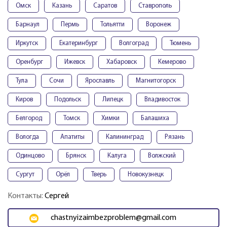
Омск
Казань
Саратов
Ставрополь
Барнаул
Пермь
Тольятти
Воронеж
Иркутск
Екатеринбург
Волгоград
Тюмень
Оренбург
Ижевск
Хабаровск
Кемерово
Тула
Сочи
Ярославль
Магнитогорск
Киров
Подольск
Липецк
Владивосток
Белгород
Томск
Химки
Балашиха
Вологда
Апатиты
Калининград
Рязань
Одинцово
Брянск
Калуга
Волжский
Сургут
Орёл
Тверь
Новокузнецк
Контакты:
Сергей
chastnyizaimbezproblem@gmail.com