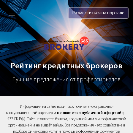
Brokery365 - Рейтинг кредитных брок
Разместиться на портале
Рейтинг кредитных брокеров
Лучшие предложения от профессионалов
Информация на сайте носит исключительно справочно-
консультационный характер и
не является публичной офертой
(ст.
437 ГК РФ). Сайт не является банком, кредитной или микрофинансовой
организацией и не выдаёт займы. Все предложения - это содействие в
подборе финансовых услуг и помощь в оформлении документов.