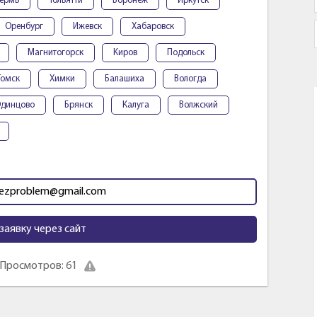
ермь
Тольятти
Воронеж
Иркутск
Оренбург
Ижевск
Хабаровск
Магнитогорск
Киров
Подольск
Томск
Химки
Балашиха
Вологда
динцово
Брянск
Калуга
Волжский
bezproblem@gmail.com
заявку через сайт
Просмотров: 61