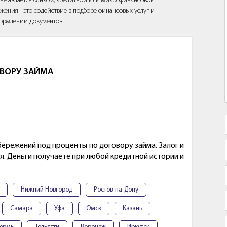
йт не является банком, кредитной или микрофинансовой
жения - это содействие в подборе финансовых услуг и
ормлении документов.
ОВОРУ ЗАЙМА
ережений под проценты по договору займа. Залог и
. Деньги получаете при любой кредитной истории и
Нижний Новгород
Ростов-на-Дону
Самара
Уфа
Омск
Казань