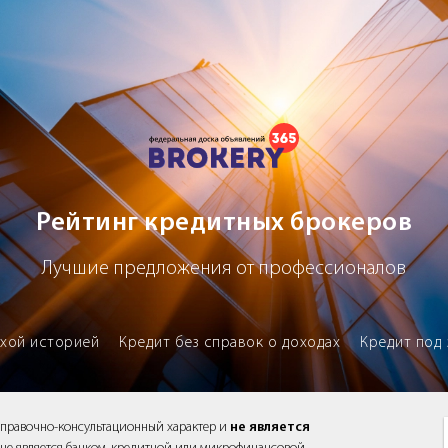
х брокеров
Рейтинг кредитных брокеров
Лучшие предложения от профессионалов
охой историей
Кредит без справок о доходах
Кредит под 
справочно-консультационный характер и
не является