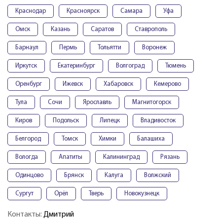
Краснодар
Красноярск
Самара
Уфа
Омск
Казань
Саратов
Ставрополь
Барнаул
Пермь
Тольятти
Воронеж
Иркутск
Екатеринбург
Волгоград
Тюмень
Оренбург
Ижевск
Хабаровск
Кемерово
Тула
Сочи
Ярославль
Магнитогорск
Киров
Подольск
Липецк
Владивосток
Белгород
Томск
Химки
Балашиха
Вологда
Апатиты
Калининград
Рязань
Одинцово
Брянск
Калуга
Волжский
Сургут
Орёл
Тверь
Новокузнецк
Контакты:
Дмитрий