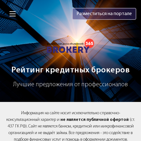
Brokery365 - Рейтинг кредитных брок
Разместиться на портале
Рейтинг кредитных брокеров
Лучшие предложения от профессионалов
Информация на сайте носит исключительно справочно-
консультационный характер и
не является публичной офертой
(ст.
437 ГК РФ). Сайт не является банком, кредитной или микрофинансовой
организацией и не выдаёт займы. Все предложения - это содействие в
подборе финансовых услуг и помощь в оформлении документов.