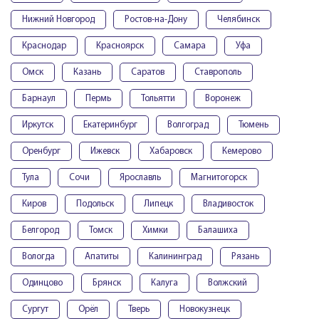
Нижний Новгород
Ростов-на-Дону
Челябинск
Краснодар
Красноярск
Самара
Уфа
Омск
Казань
Саратов
Ставрополь
Барнаул
Пермь
Тольятти
Воронеж
Иркутск
Екатеринбург
Волгоград
Тюмень
Оренбург
Ижевск
Хабаровск
Кемерово
Тула
Сочи
Ярославль
Магнитогорск
Киров
Подольск
Липецк
Владивосток
Белгород
Томск
Химки
Балашиха
Вологда
Апатиты
Калининград
Рязань
Одинцово
Брянск
Калуга
Волжский
Сургут
Орёл
Тверь
Новокузнецк