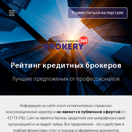
Brokery365 - Рейтинг кредитных брок
Разместиться на портале
Рейтинг кредитных брокеров
Лучшие предложения от профессионалов
Информация на сайте носит исключительно справочно-
консультационный характер и
не является публичной офертой
(ст.
437 ГК РФ). Сайт не является банком, кредитной или микрофинансовой
организацией и не выдаёт займы. Все предложения - это содействие в
подборе финансовых услуг и помощь в оформлении документов.