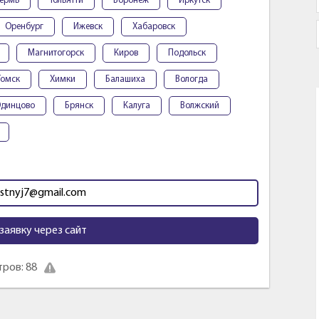
ермь
Тольятти
Воронеж
Иркутск
Оренбург
Ижевск
Хабаровск
Магнитогорск
Киров
Подольск
Томск
Химки
Балашиха
Вологда
динцово
Брянск
Калуга
Волжский
astnyj7@gmail.com
заявку через сайт
ров: 88