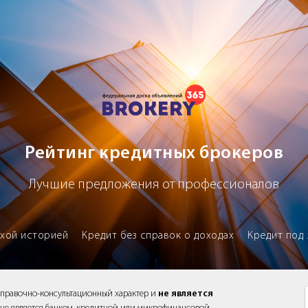
х брокеров
Рейтинг кредитных брокеров
Лучшие предложения от профессионалов
охой историей
Кредит без справок о доходах
Кредит под 
справочно-консультационный характер и
не является