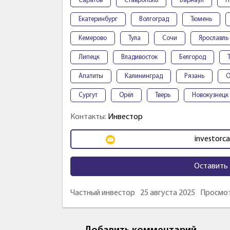
Саратов
Ставрополь
Барнаул
П
Екатеринбург
Волгоград
Тюмень
Кемерово
Тула
Сочи
Ярославль
Липецк
Владивосток
Белгород
Апатиты
Калининград
Рязань
О
Сургут
Орёл
Тверь
Новокузнецк
Контакты:
Инвестор
investorc
Оставить 
Частный инвестор
25 августа 2025
Просмот