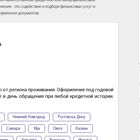
йт не является банком, кредитной или микрофинансовой
жения - это содействие в подборе финансовых услуг и
ормлении документов.
А
мо от региона проживания. Оформление под годовой
е в день обращения при любой кредитной истории.
Нижний Новгород
Ростов-на-Дону
Самара
Уфа
Омск
Казань