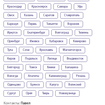
Краснодар
Красноярск
Самара
Уфа
Омск
Казань
Саратов
Ставрополь
Барнаул
Пермь
Тольятти
Воронеж
Иркутск
Екатеринбург
Волгоград
Тюмень
Оренбург
Ижевск
Хабаровск
Кемерово
Тула
Сочи
Ярославль
Магнитогорск
Киров
Подольск
Липецк
Владивосток
Белгород
Томск
Химки
Балашиха
Вологда
Апатиты
Калининград
Рязань
Одинцово
Брянск
Калуга
Волжский
Сургут
Орёл
Тверь
Новокузнецк
Контакты:
Павел