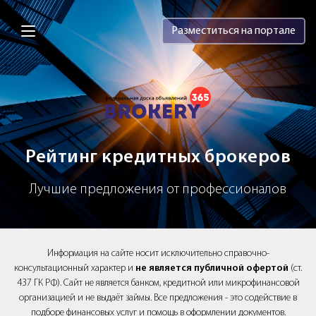
Brokery365 - Рейтинг кредитных брок
Разместиться на портале
Рейтинг кредитных брокеров
Лучшие предложения от профессионалов
Информация на сайте носит исключительно справочно-
консультационный характер и
не является публичной офертой
(ст.
437 ГК РФ). Сайт не является банком, кредитной или микрофинансовой
организацией и не выдаёт займы. Все предложения - это содействие в
подборе финансовых услуг и помощь в оформлении документов.