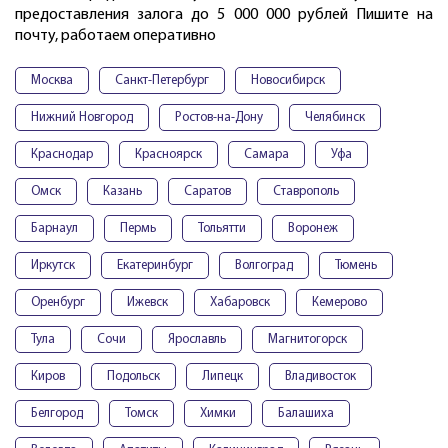
предоставления залога до 5 000 000 рублей Пишите на
почту, работаем оперативно
Москва
Санкт-Петербург
Новосибирск
Нижний Новгород
Ростов-на-Дону
Челябинск
Краснодар
Красноярск
Самара
Уфа
Омск
Казань
Саратов
Ставрополь
Барнаул
Пермь
Тольятти
Воронеж
Иркутск
Екатеринбург
Волгоград
Тюмень
Оренбург
Ижевск
Хабаровск
Кемерово
Тула
Сочи
Ярославль
Магнитогорск
Киров
Подольск
Липецк
Владивосток
Белгород
Томск
Химки
Балашиха