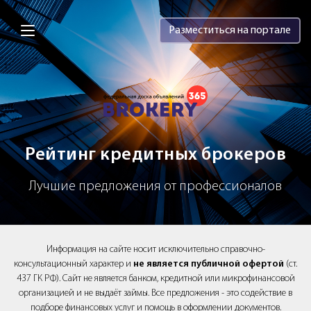
Brokery365 - Рейтинг кредитных брок
Разместиться на портале
Рейтинг кредитных брокеров
Лучшие предложения от профессионалов
Информация на сайте носит исключительно справочно-
консультационный характер и
не является публичной офертой
(ст.
437 ГК РФ). Сайт не является банком, кредитной или микрофинансовой
организацией и не выдаёт займы. Все предложения - это содействие в
подборе финансовых услуг и помощь в оформлении документов.