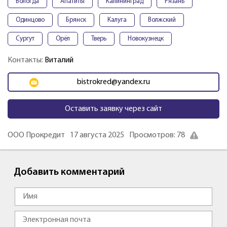
Вологда
Апатиты
Калининград
Рязань
Одинцово
Брянск
Калуга
Волжский
Сургут
Орёл
Тверь
Новокузнецк
Контакты:
Виталий
bistrokred@yandex.ru
Оставить заявку через сайт
ООО Прокредит
17 августа 2025
Просмотров: 78
Добавить комментарий