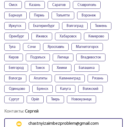
Омск
Казань
Саратов
Ставрополь
Барнаул
Пермь
Тольятти
Воронеж
Иркутск
Екатеринбург
Волгоград
Тюмень
Оренбург
Ижевск
Хабаровск
Кемерово
Тула
Сочи
Ярославль
Магнитогорск
Киров
Подольск
Липецк
Владивосток
Белгород
Томск
Химки
Балашиха
Вологда
Апатиты
Калининград
Рязань
Одинцово
Брянск
Калуга
Волжский
Сургут
Орёл
Тверь
Новокузнецк
Контакты:
Сергей
chastnyizaimbezproblem@gmail.com