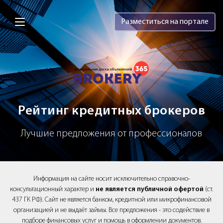
Brokery365 - Рейтинг кредитных брок
Разместиться на портале
Рейтинг кредитных брокеров
Лучшие предложения от профессионалов
Информация на сайте носит исключительно справочно-
консультационный характер и
не является публичной офертой
(ст.
437 ГК РФ). Сайт не является банком, кредитной или микрофинансовой
организацией и не выдаёт займы. Все предложения - это содействие в
подборе финансовых услуг и помощь в оформлении документов.