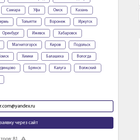
Самара
Уфа
Омск
Казань
ермь
Тольятти
Воронеж
Иркутск
Оренбург
Ижевск
Хабаровск
Магнитогорск
Киров
Подольск
Томск
Химки
Балашиха
Вологда
динцово
Брянск
Калуга
Волжский
dr.com@yandex.ru
заявку через сайт
тров: 81