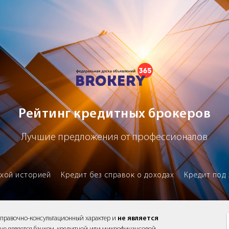
х брокеров
Рейтинг кредитных брокеров
Лучшие предложения от профессионалов
охой историей
Кредит без справок о доходах
Кредит под 
справочно-консультационный характер и
не является