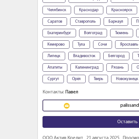
Челябинск
Краснодар
Красноярск
Саратов
Ставрополь
Барнаул
П
Екатеринбург
Волгоград
Тюмень
Кемерово
Тула
Сочи
Ярославль
Липецк
Владивосток
Белгород
Апатиты
Калининград
Рязань
О
Сургут
Орёл
Тверь
Новокузнецк
Контакты:
Павел
palissan
Оставить 
ООО Актив Кредит
21 августа 2025
Просмо