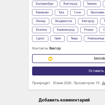
Екатеринбург
Волгоград
Тюмень
Кемерово
Тула
Сочи
Ярославль
Липецк
Владивосток
Белгород
Апатиты
Калининград
Рязань
О
Сургут
Орёл
Тверь
Новокузнецк
Контакты:
Виктор
bistro
Оставить 
Прокредит
30 мая 2026
Просмотров: 19
Добавить комментарий