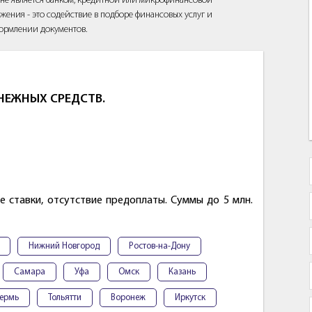
йт не является банком, кредитной или микрофинансовой
жения - это содействие в подборе финансовых услуг и
ормлении документов.
НЕЖНЫХ СРЕДСТВ.
 ставки, отсутствие предоплаты. Суммы до 5 млн.
Нижний Новгород
Ростов-на-Дону
Самара
Уфа
Омск
Казань
ермь
Тольятти
Воронеж
Иркутск