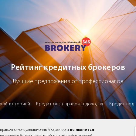
х брокеров
Рейтинг кредитных брокеров
Лучшие предложения от профессионалов
охой историей
Кредит без справок о доходах
Кредит под 
справочно-консультационный характер и
не является