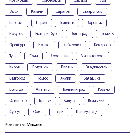
Краснодар
Красноярск
Самара
Уфа
Омск
Казань
Саратов
Ставрополь
Барнаул
Пермь
Тольятти
Воронеж
Иркутск
Екатеринбург
Волгоград
Тюмень
Оренбург
Ижевск
Хабаровск
Кемерово
Тула
Сочи
Ярославль
Магнитогорск
Киров
Подольск
Липецк
Владивосток
Белгород
Томск
Химки
Балашиха
Вологда
Апатиты
Калининград
Рязань
Одинцово
Брянск
Калуга
Волжский
Сургут
Орёл
Тверь
Новокузнецк
Контакты:
Михаил