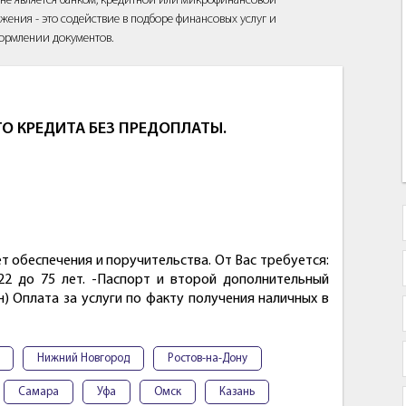
йт не является банком, кредитной или микрофинансовой
жения - это содействие в подборе финансовых услуг и
ормлении документов.
О КРЕДИТА БЕЗ ПРЕДОПЛАТЫ.
 обеспечения и поручительства. От Вас требуется:
22 до 75 лет. -Паспорт и второй дополнительный
н) Оплата за услуги по факту получения наличных в
Нижний Новгород
Ростов-на-Дону
Самара
Уфа
Омск
Казань