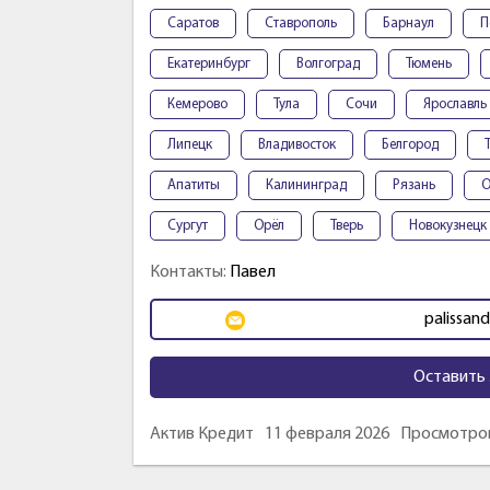
Саратов
Ставрополь
Барнаул
П
Екатеринбург
Волгоград
Тюмень
Кемерово
Тула
Сочи
Ярославль
Липецк
Владивосток
Белгород
Апатиты
Калининград
Рязань
О
Сургут
Орёл
Тверь
Новокузнецк
Контакты:
Павел
palissan
Оставить 
Актив Кредит
11 февраля 2026
Просмотров