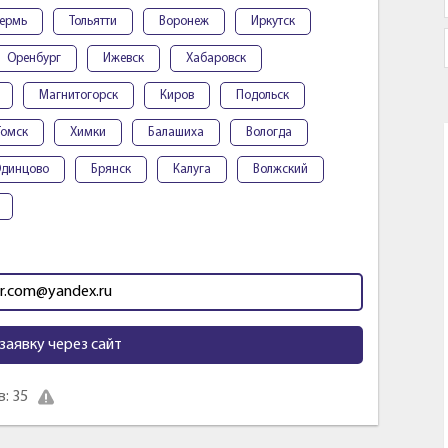
ермь
Тольятти
Воронеж
Иркутск
Оренбург
Ижевск
Хабаровск
Магнитогорск
Киров
Подольск
Томск
Химки
Балашиха
Вологда
динцово
Брянск
Калуга
Волжский
dr.com@yandex.ru
заявку через сайт
: 35