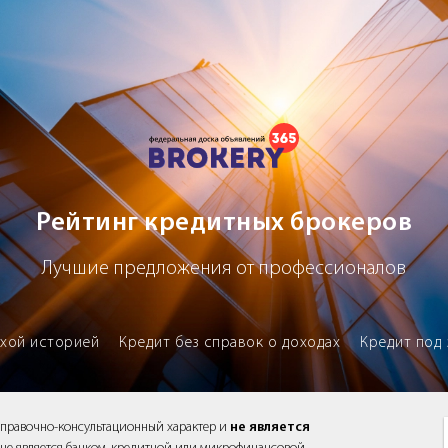
х брокеров
Рейтинг кредитных брокеров
Лучшие предложения от профессионалов
охой историей
Кредит без справок о доходах
Кредит под 
справочно-консультационный характер и
не является