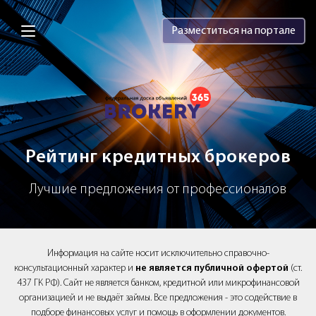
Brokery365 - Рейтинг кредитных брок
Разместиться на портале
Рейтинг кредитных брокеров
Лучшие предложения от профессионалов
Информация на сайте носит исключительно справочно-
консультационный характер и
не является публичной офертой
(ст.
437 ГК РФ). Сайт не является банком, кредитной или микрофинансовой
организацией и не выдаёт займы. Все предложения - это содействие в
подборе финансовых услуг и помощь в оформлении документов.