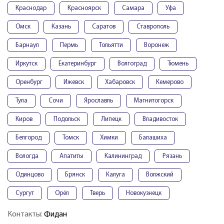
Краснодар
Красноярск
Самара
Уфа
Омск
Казань
Саратов
Ставрополь
Барнаул
Пермь
Тольятти
Воронеж
Иркутск
Екатеринбург
Волгоград
Тюмень
Оренбург
Ижевск
Хабаровск
Кемерово
Тула
Сочи
Ярославль
Магнитогорск
Киров
Подольск
Липецк
Владивосток
Белгород
Томск
Химки
Балашиха
Вологда
Апатиты
Калининград
Рязань
Одинцово
Брянск
Калуга
Волжский
Сургут
Орёл
Тверь
Новокузнецк
Контакты:
Фидан