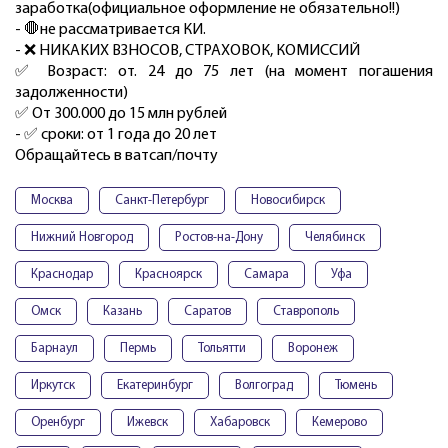
заработка(официальное оформление не обязательно!!)
- 🛑не рассматривается КИ.
- ❌ НИКАКИХ ВЗНОСОВ, СТРАХОВОК, КОМИССИЙ
✅ Возраст: от. 24 до 75 лет (на момент погашения
задолженности)
✅ От 300.000 до 15 млн рублей
- ✅ сроки: от 1 года до 20 лет
Обращайтесь в ватcaп/почту
Москва
Санкт-Петербург
Новосибирск
Нижний Новгород
Ростов-на-Дону
Челябинск
Краснодар
Красноярск
Самара
Уфа
Омск
Казань
Саратов
Ставрополь
Барнаул
Пермь
Тольятти
Воронеж
Иркутск
Екатеринбург
Волгоград
Тюмень
Оренбург
Ижевск
Хабаровск
Кемерово