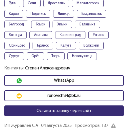
Тула
Сочи
Ярославль
Магнитогорск
Киров
Подольск
Липецк
Владивосток
Белгород
Томск
Химки
Балашиха
Вологда
Апатиты
Калининград
Рязань
Одинцово
Брянск
Калуга
Волжский
Сургут
Орёл
Тверь
Новокузнецк
Контакты:
Степан Александрович
WhatsApp
runovich84@bk.ru
Оставить заявку через сайт
ИП Журавлев С.А
04 августа 2025
Просмотров: 137