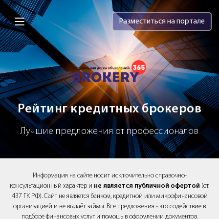
Brokery365 - Рейтинг кредитных брок
Разместиться на портале
Рейтинг кредитных брокеров
Лучшие предложения от профессионалов
Информация на сайте носит исключительно справочно-
консультационный характер и
не является публичной офертой
(ст.
437 ГК РФ). Сайт не является банком, кредитной или микрофинансовой
организацией и не выдаёт займы. Все предложения - это содействие в
подборе финансовых услуг и помощь в оформлении документов.