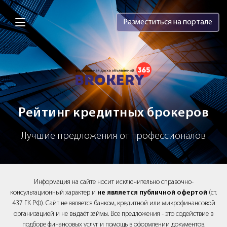
Brokery365 - Рейтинг кредитных брок
Разместиться на портале
Рейтинг кредитных брокеров
Лучшие предложения от профессионалов
Информация на сайте носит исключительно справочно-
консультационный характер и
не является публичной офертой
(ст.
437 ГК РФ). Сайт не является банком, кредитной или микрофинансовой
организацией и не выдаёт займы. Все предложения - это содействие в
подборе финансовых услуг и помощь в оформлении документов.