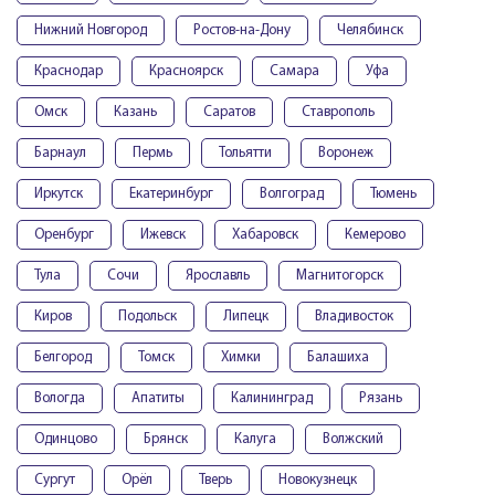
Нижний Новгород
Ростов-на-Дону
Челябинск
Краснодар
Красноярск
Самара
Уфа
Омск
Казань
Саратов
Ставрополь
Барнаул
Пермь
Тольятти
Воронеж
Иркутск
Екатеринбург
Волгоград
Тюмень
Оренбург
Ижевск
Хабаровск
Кемерово
Тула
Сочи
Ярославль
Магнитогорск
Киров
Подольск
Липецк
Владивосток
Белгород
Томск
Химки
Балашиха
Вологда
Апатиты
Калининград
Рязань
Одинцово
Брянск
Калуга
Волжский
Сургут
Орёл
Тверь
Новокузнецк