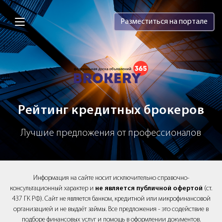
Brokery365 - Рейтинг кредитных брок
Разместиться на портале
Рейтинг кредитных брокеров
Лучшие предложения от профессионалов
Информация на сайте носит исключительно справочно-
консультационный характер и
не является публичной офертой
(ст.
437 ГК РФ). Сайт не является банком, кредитной или микрофинансовой
организацией и не выдаёт займы. Все предложения - это содействие в
подборе финансовых услуг и помощь в оформлении документов.