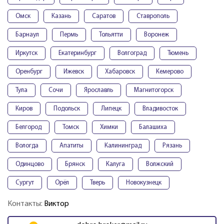
Омск
Казань
Саратов
Ставрополь
Барнаул
Пермь
Тольятти
Воронеж
Иркутск
Екатеринбург
Волгоград
Тюмень
Оренбург
Ижевск
Хабаровск
Кемерово
Тула
Сочи
Ярославль
Магнитогорск
Киров
Подольск
Липецк
Владивосток
Белгород
Томск
Химки
Балашиха
Вологда
Апатиты
Калининград
Рязань
Одинцово
Брянск
Калуга
Волжский
Сургут
Орёл
Тверь
Новокузнецк
Контакты:
Виктор