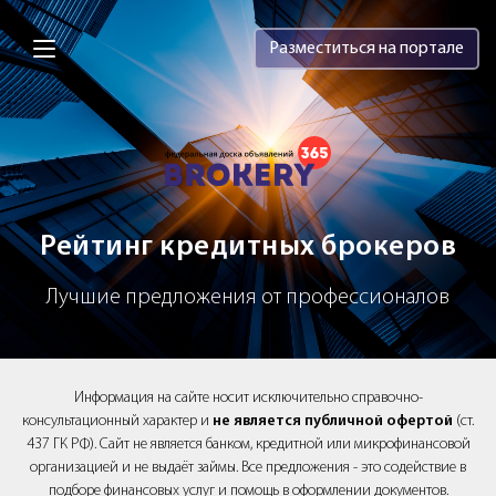
Brokery365 - Рейтинг кредитных брок
Разместиться на портале
Рейтинг кредитных брокеров
Лучшие предложения от профессионалов
Информация на сайте носит исключительно справочно-
консультационный характер и
не является публичной офертой
(ст.
437 ГК РФ). Сайт не является банком, кредитной или микрофинансовой
организацией и не выдаёт займы. Все предложения - это содействие в
подборе финансовых услуг и помощь в оформлении документов.