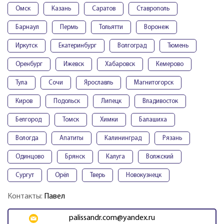
Омск
Казань
Саратов
Ставрополь
Барнаул
Пермь
Тольятти
Воронеж
Иркутск
Екатеринбург
Волгоград
Тюмень
Оренбург
Ижевск
Хабаровск
Кемерово
Тула
Сочи
Ярославль
Магнитогорск
Киров
Подольск
Липецк
Владивосток
Белгород
Томск
Химки
Балашиха
Вологда
Апатиты
Калининград
Рязань
Одинцово
Брянск
Калуга
Волжский
Сургут
Орёл
Тверь
Новокузнецк
Контакты:
Павел
palissandr.com@yandex.ru