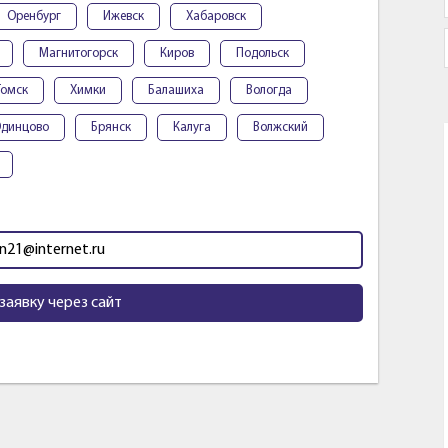
Оренбург
Ижевск
Хабаровск
Магнитогорск
Киров
Подольск
Томск
Химки
Балашиха
Вологда
динцово
Брянск
Калуга
Волжский
n21@internet.ru
заявку через сайт