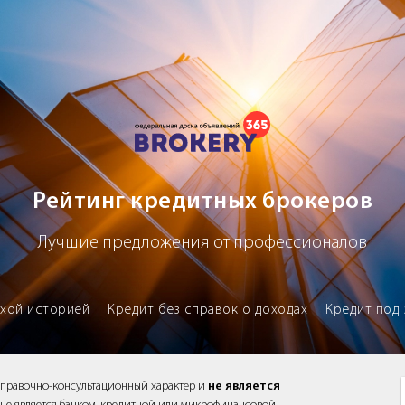
х брокеров
Рейтинг кредитных брокеров
Лучшие предложения от профессионалов
охой историей
Кредит без справок о доходах
Кредит под 
справочно-консультационный характер и
не является