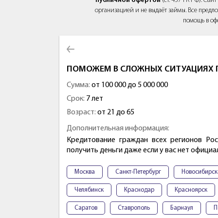
публичной офертой
(ст. 437 ГК РФ). Са
организацией и не выдаёт займы. Все предло
помощь в оф
ПОМОЖЕМ В СЛОЖНЫХ СИТУАЦИЯХ П
Сумма:
от 100 000 до 5 000 000
Срок:
7 лет
Возраст:
от 21 до 65
Дополнительная информация:
Кредитование граждан всех регионов Рос
получить деньги даже если у вас нет офици
Москва
Санкт-Петербург
Новосибирск
Челябинск
Краснодар
Красноярск
Саратов
Ставрополь
Барнаул
П