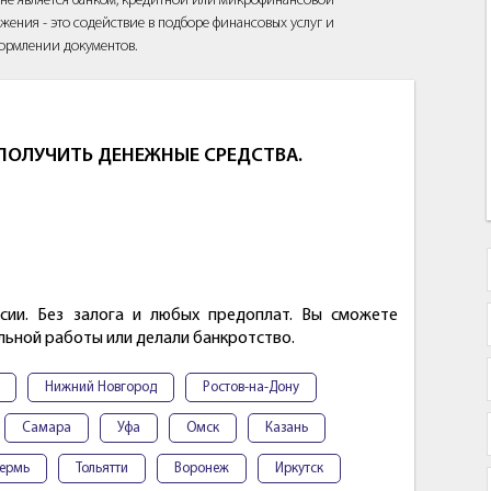
йт не является банком, кредитной или микрофинансовой
жения - это содействие в подборе финансовых услуг и
ормлении документов.
ОЛУЧИТЬ ДЕНЕЖНЫЕ СРЕДСТВА.
сии. Без залога и любых предоплат. Вы сможете
альной работы или делали банкротство.
Нижний Новгород
Ростов-на-Дону
Самара
Уфа
Омск
Казань
ермь
Тольятти
Воронеж
Иркутск