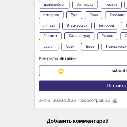
Екатеринбург
Волгоград
Тюмень
Кемерово
Тула
Сочи
Ярославль
Липецк
Владивосток
Белгород
Апатиты
Калининград
Рязань
О
Сургут
Орёл
Тверь
Новокузнецк
Контакты:
Виталий
subboti
Оставить 
Экспо
30 мая 2026
Просмотров: 22
Добавить комментарий