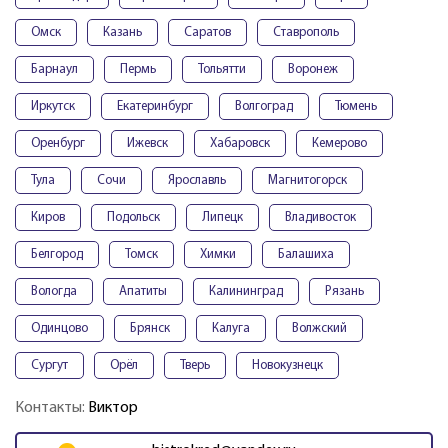
Омск
Казань
Саратов
Ставрополь
Барнаул
Пермь
Тольятти
Воронеж
Иркутск
Екатеринбург
Волгоград
Тюмень
Оренбург
Ижевск
Хабаровск
Кемерово
Тула
Сочи
Ярославль
Магнитогорск
Киров
Подольск
Липецк
Владивосток
Белгород
Томск
Химки
Балашиха
Вологда
Апатиты
Калининград
Рязань
Одинцово
Брянск
Калуга
Волжский
Сургут
Орёл
Тверь
Новокузнецк
Контакты:
Виктор