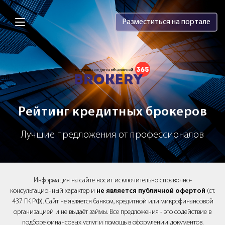
Brokery365 - Рейтинг кредитных брок
Разместиться на портале
Рейтинг кредитных брокеров
Лучшие предложения от профессионалов
Информация на сайте носит исключительно справочно-
консультационный характер и
не является публичной офертой
(ст.
437 ГК РФ). Сайт не является банком, кредитной или микрофинансовой
организацией и не выдаёт займы. Все предложения - это содействие в
подборе финансовых услуг и помощь в оформлении документов.