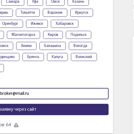
Самара
Уфа
Омск
Казань
ермь
Тольятти
Воронеж
Иркутск
Оренбург
Ижевск
Хабаровск
Магнитогорск
Киров
Подольск
Томск
Химки
Балашиха
Вологда
динцово
Брянск
Калуга
Волжский
broker@mail.ru
заявку через сайт
в: 64