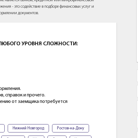
йт не является банком, кредитной или микрофинансовой
жения - это содействие в подборе финансовых услуг и
ормлении документов.
 ЛЮБОГО УРОВНЯ СЛОЖНОСТИ:
ормления.
, справок и прочего.
жению от заемщика потребуется
Нижний Новгород
Ростов-на-Дону