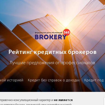
х брокеров
Рейтинг кредитных брокеров
Лучшие предложения от профессионалов
охой историей
Кредит без справок о доходах
Кредит под 
справочно-консультационный характер и
не является