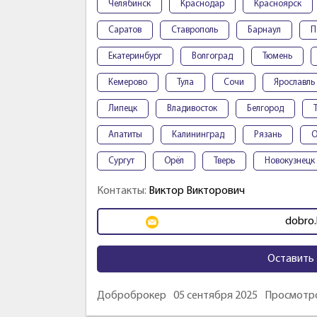
Челябинск
Краснодар
Красноярск
Саратов
Ставрополь
Барнаул
П
Екатеринбург
Волгоград
Тюмень
Кемерово
Тула
Сочи
Ярославль
Липецк
Владивосток
Белгород
Апатиты
Калининград
Рязань
О
Сургут
Орёл
Тверь
Новокузнецк
Контакты:
Виктор Викторович
dobro.
Оставить 
Доброброкер
05 сентября 2025
Просмотро