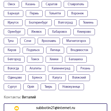
Омск
Казань
Саратов
Ставрополь
Барнаул
Пермь
Тольятти
Воронеж
Иркутск
Екатеринбург
Волгоград
Тюмень
Оренбург
Ижевск
Хабаровск
Кемерово
Тула
Сочи
Ярославль
Магнитогорск
Киров
Подольск
Липецк
Владивосток
Белгород
Томск
Химки
Балашиха
Вологда
Апатиты
Калининград
Рязань
Одинцово
Брянск
Калуга
Волжский
Сургут
Орёл
Тверь
Новокузнецк
Контакты:
Виталий
subbotin21@internet.ru