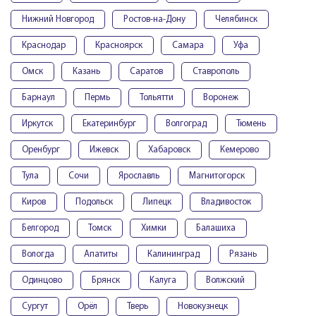
Нижний Новгород
Ростов-на-Дону
Челябинск
Краснодар
Красноярск
Самара
Уфа
Омск
Казань
Саратов
Ставрополь
Барнаул
Пермь
Тольятти
Воронеж
Иркутск
Екатеринбург
Волгоград
Тюмень
Оренбург
Ижевск
Хабаровск
Кемерово
Тула
Сочи
Ярославль
Магнитогорск
Киров
Подольск
Липецк
Владивосток
Белгород
Томск
Химки
Балашиха
Вологда
Апатиты
Калининград
Рязань
Одинцово
Брянск
Калуга
Волжский
Сургут
Орёл
Тверь
Новокузнецк