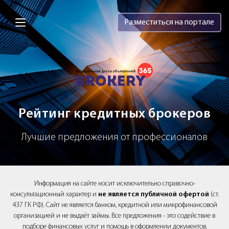
Brokery365 - Рейтинг кредитных брок
Разместиться на портале
Рейтинг кредитных брокеров
Лучшие предложения от профессионалов
Информация на сайте носит исключительно справочно-
консультационный характер и
не является публичной офертой
(ст.
437 ГК РФ). Сайт не является банком, кредитной или микрофинансовой
организацией и не выдаёт займы. Все предложения - это содействие в
подборе финансовых услуг и помощь в оформлении документов.