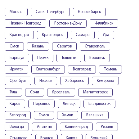
Москва
Санкт-Петербург
Новосибирск
Нижний Новгород
Ростов-на-Дону
Челябинск
Краснодар
Красноярск
Самара
Уфа
Омск
Казань
Саратов
Ставрополь
Барнаул
Пермь
Тольятти
Воронеж
Иркутск
Екатеринбург
Волгоград
Тюмень
Оренбург
Ижевск
Хабаровск
Кемерово
Тула
Сочи
Ярославль
Магнитогорск
Киров
Подольск
Липецк
Владивосток
Белгород
Томск
Химки
Балашиха
Вологда
Апатиты
Калининград
Рязань
Одинцово
Брянск
Калуга
Волжский