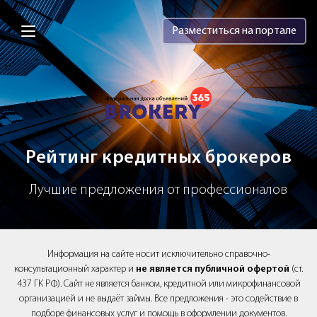
Brokery365 - Рейтинг кредитных брок
Разместиться на портале
Рейтинг кредитных брокеров
Лучшие предложения от профессионалов
Информация на сайте носит исключительно справочно-
консультационный характер и
не является публичной офертой
(ст.
437 ГК РФ). Сайт не является банком, кредитной или микрофинансовой
организацией и не выдаёт займы. Все предложения - это содействие в
подборе финансовых услуг и помощь в оформлении документов.