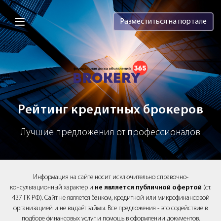
Brokery365 - Рейтинг кредитных брок
Разместиться на портале
Рейтинг кредитных брокеров
Лучшие предложения от профессионалов
Информация на сайте носит исключительно справочно-
консультационный характер и
не является публичной офертой
(ст.
437 ГК РФ). Сайт не является банком, кредитной или микрофинансовой
организацией и не выдаёт займы. Все предложения - это содействие в
подборе финансовых услуг и помощь в оформлении документов.