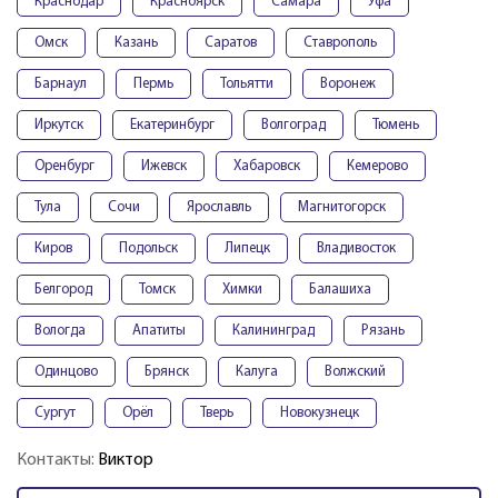
Краснодар
Красноярск
Самара
Уфа
Омск
Казань
Саратов
Ставрополь
Барнаул
Пермь
Тольятти
Воронеж
Иркутск
Екатеринбург
Волгоград
Тюмень
Оренбург
Ижевск
Хабаровск
Кемерово
Тула
Сочи
Ярославль
Магнитогорск
Киров
Подольск
Липецк
Владивосток
Белгород
Томск
Химки
Балашиха
Вологда
Апатиты
Калининград
Рязань
Одинцово
Брянск
Калуга
Волжский
Сургут
Орёл
Тверь
Новокузнецк
Контакты:
Виктор