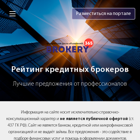
Brokery365 - Рейтинг кредитных брок
Разместиться на портале
Рейтинг кредитных брокеров
Лучшие предложения от профессионалов
Информация на сайте носит исключительно справочно-
консультационный характер и
не является публичной офертой
(ст.
437 ГК РФ). Сайт не является банком, кредитной или микрофинансовой
организацией и не выдаёт займы. Все предложения - это содействие в
подборе финансовых услуг и помощь в оформлении документов.