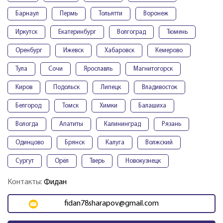
Барнаул
Пермь
Тольятти
Воронеж
Иркутск
Екатеринбург
Волгоград
Тюмень
Оренбург
Ижевск
Хабаровск
Кемерово
Тула
Сочи
Ярославль
Магнитогорск
Киров
Подольск
Липецк
Владивосток
Белгород
Томск
Химки
Балашиха
Вологда
Апатиты
Калининград
Рязань
Одинцово
Брянск
Калуга
Волжский
Сургут
Орёл
Тверь
Новокузнецк
Контакты:
Фидан
fidan78sharapov@gmail.com