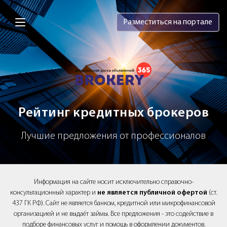
Brokery365 - Рейтинг кредитных брок
Разместиться на портале
Рейтинг кредитных брокеров
Лучшие предложения от профессионалов
Информация на сайте носит исключительно справочно-
консультационный характер и
не является публичной офертой
(ст.
437 ГК РФ). Сайт не является банком, кредитной или микрофинансовой
организацией и не выдаёт займы. Все предложения - это содействие в
подборе финансовых услуг и помощь в оформлении документов.