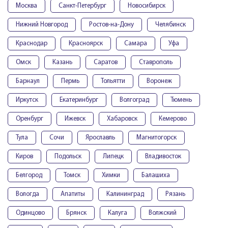
Москва
Санкт-Петербург
Новосибирск
Нижний Новгород
Ростов-на-Дону
Челябинск
Краснодар
Красноярск
Самара
Уфа
Омск
Казань
Саратов
Ставрополь
Барнаул
Пермь
Тольятти
Воронеж
Иркутск
Екатеринбург
Волгоград
Тюмень
Оренбург
Ижевск
Хабаровск
Кемерово
Тула
Сочи
Ярославль
Магнитогорск
Киров
Подольск
Липецк
Владивосток
Белгород
Томск
Химки
Балашиха
Вологда
Апатиты
Калининград
Рязань
Одинцово
Брянск
Калуга
Волжский